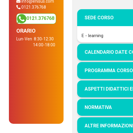
info@enisus.com
0121.376768
SEDE CORSO
0121.376768
ORARIO
E - learning
Lun-Ven
8:30-12:30
14:00-18:00
CALENDARIO DATE 
PROGRAMMA CORS
ASPETTI DIDATTICI 
NORMATIVA
ALTRE INFORMAZION